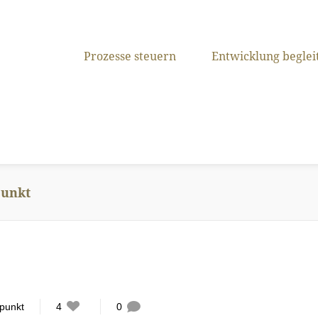
Prozesse steuern
Entwicklung beglei
punkt
lpunkt
4
0